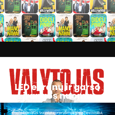
LED ekranų ir garso
įrangos nuoma
Profesionalūs vaizdo sprendimai jūsų festivaliui,